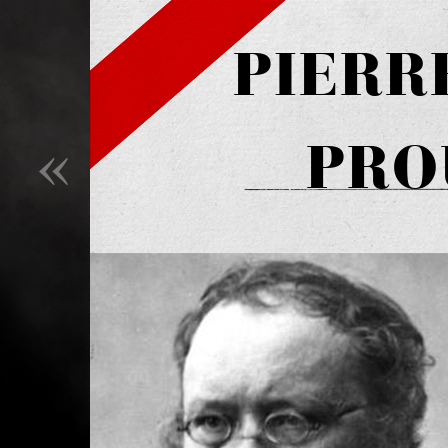
PIERR
«
PRO