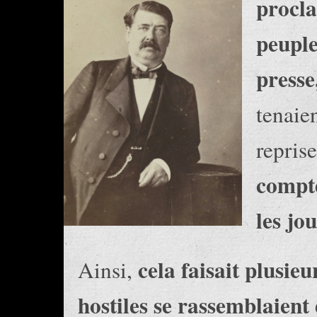
procla
peuple
presse
tenaie
repris
compte
les jo
cela faisait plusie
Ainsi,
hostiles se rassemblaient