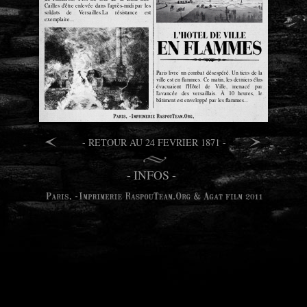
Cailles d'être enlevée dans l'après-midi par les
soldats de Versailles.La résistance est
exemplaire...
Paris livre un combat désespéré. Un tiers de la
ville est en flammes. Ce matin, les derniers élus
évacuaient l'Hôtel de Ville, menacé par
l'avancée des versaillais. À 10 heures, le
bâtiment est enveloppé par les flammes...
- RETOUR AU 24 FEVRIER 1871 -
- INFOS -