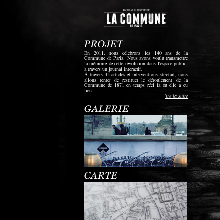
En 2011, nous célebrons les 140 ans de la
Commune de Paris. Nous avons voulu transmettre
la mémoire de cette révolution dans l'espace public,
à travers un journal interactif.
Á travers 45 articles et interventions streetart, nous
allons tenter de restituer le déroulement de la
Commune de 1871 en temps réel là ou elle a eu
lieu.
lire la suite