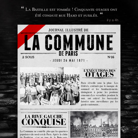
La Bastille est tombée ! Cinquante otages ont
été conduit rue Haxo et fusilés.
il y a 4h
- JEUDI 26 MAI 1871 -
Paris s'éveille sous la pluie. Les
fédérés, exténués par le manque de
sommeil et les bombardements,
distinguent à peine les positions
ennemies.Les versaillais, pendant la
nuit, ont enlevé les barricades
laissées sans surveillance par les
gardes nationaux...
La Commune ne contrôle plus que les quartiers
populaires du nord-est de Paris. Après la chûte
du Panthéon, c'est au tour de la Butte-aux-